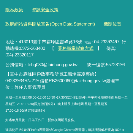
隱私政策
資訊安全政策
政府網站資料開放宣告(Open Data Statement)
機關位置
地址：413013臺中市霧峰區吉峰路16號
04-23393497 行
電話：
動總機:0972-263400 【
業務職掌聯絡方式
】 傳真:
(04)-23320117
公務信箱：tchg030@taichung.gov.tw
統一編號
:55728194
【臺中市霧峰區戶政事務所員工職場霸凌專線】
0423393497#219
信箱RB2600060
@taichung.gov.tw
處理單
位：兼任人事管理員
星期一至星期五08:00~12:00 13:30~17:30(國定假日除外) 中午彈性服務時間:星期一至
星期五12:00~13:30(國定假日除外) 晚上延長上班時間:星期一至星期五
17:30~18:30(國定假日除外)
如遇每月最後一日為工作日，暫停夜間延長服務。
建議使用IE9.0或Firefox瀏覽器或Google Chrome瀏覽器，建議瀏覽解析度為1024 x