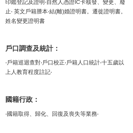
印鑑登記及證明‧自然人憑證IC卡核發、變更、廢
止‧ 英文戶籍謄本‧結(離)婚證明書。遷徙證明書。
姓名變更證明書
戶口調查及統計：
‧戶籍巡迴查對‧戶口校正‧戶籍人口統計‧十五歲以
上人教育程度註記‧
國籍行政：
‧國籍取得、歸化、回復及喪失等業務‧