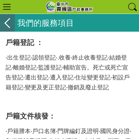
我們的服務項目
戶籍登記 ：
‧出生登記‧認領登記‧.收養‧終止收養登記‧結婚登
記‧離婚登記‧監護登記‧輔助宣告。死亡或死亡宣
告登記‧遷出登記‧遷入登記‧住址變更登記‧初設戶
籍登記‧變更及更正登記‧撤銷及廢止登記
戶籍文件核發：
‧戶籍謄本‧戶口名簿‧門牌編釘及證明‧國民身分證‧