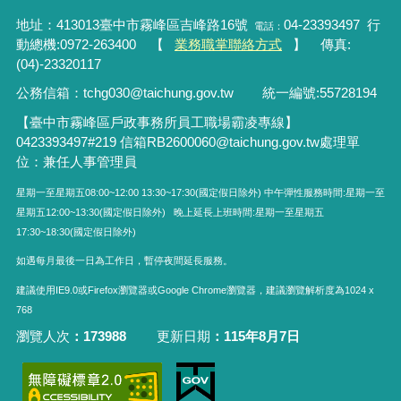
地址：413013臺中市霧峰區吉峰路16號
04-23393497 行
電話：
動總機:0972-263400 【
業務職掌聯絡方式
】 傳真:
(04)-23320117
公務信箱：tchg030@taichung.gov.tw
統一編號
:55728194
【臺中市霧峰區戶政事務所員工職場霸凌專線】
0423393497#219
信箱RB2600060
@taichung.gov.tw
處理單
位：兼任人事管理員
星期一至星期五08:00~12:00 13:30~17:30(國定假日除外) 中午彈性服務時間:星期一至
星期五12:00~13:30(國定假日除外) 晚上延長上班時間:星期一至星期五
17:30~18:30(國定假日除外)
如遇每月最後一日為工作日，暫停夜間延長服務。
建議使用IE9.0或Firefox瀏覽器或Google Chrome瀏覽器，建議瀏覽解析度為1024 x
768
瀏覽人次
173988
更新日期
115年8月7日