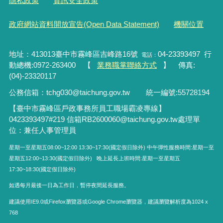
隱私政策
資訊安全政策
政府網站資料開放宣告(Open Data Statement)
機關位置
地址：413013臺中市霧峰區吉峰路16號
04-23393497 行
電話：
動總機:0972-263400 【
業務職掌聯絡方式
】 傳真:
(04)-23320117
公務信箱：tchg030@taichung.gov.tw
統一編號
:55728194
【臺中市霧峰區戶政事務所員工職場霸凌專線】
0423393497#219
信箱RB2600060
@taichung.gov.tw
處理單
位：兼任人事管理員
星期一至星期五08:00~12:00 13:30~17:30(國定假日除外) 中午彈性服務時間:星期一至
星期五12:00~13:30(國定假日除外) 晚上延長上班時間:星期一至星期五
17:30~18:30(國定假日除外)
如遇每月最後一日為工作日，暫停夜間延長服務。
建議使用IE9.0或Firefox瀏覽器或Google Chrome瀏覽器，建議瀏覽解析度為1024 x
768