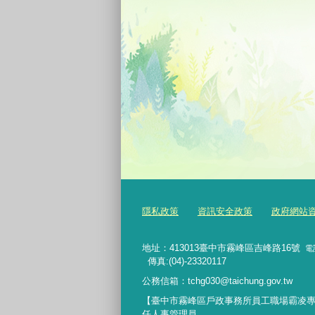
隱私政策
資訊安全政策
政府網站資料開
地址：413013臺中市霧峰區吉峰路16號
電
傳真:(04)-23320117
公務信箱：tchg030@taichung.gov.tw
統
【臺中市霧峰區戶政事務所員工職場霸凌
任人事管理員