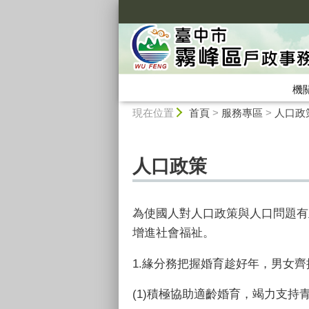
:::
機
:::
現在位置
首頁
>
服務專區
>
人口政
人口政策
為使國人對人口政策與人口問題有
增進社會福祉。
1.緣分務把握婚育趁好年，男女
(1)積極協助適齡婚育，竭力支持