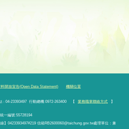
放宣告(Open Data Statement)
機關位置
04-23393497 行動總機:0972-263400 【
業務職掌聯絡方式
】
話：
一編號
:55728194
專線】
0423393497#219
信箱RB2600060
@taichung.gov.tw
處理單位：兼