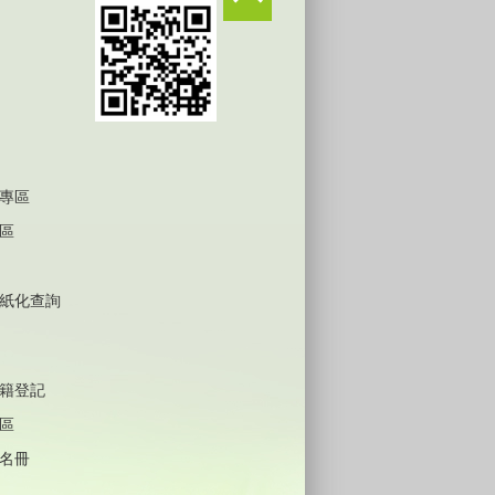
專區
區
紙化查詢
籍登記
區
名冊