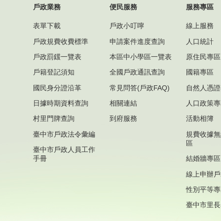
戶政業務
便民服務
服務專區
表單下載
戶政小叮嚀
線上服務
戶政規費收費標準
申請案件進度查詢
人口統計
戶政罰鍰一覽表
本區中小學區一覽表
原住民專區
戶籍登記須知
全國戶政通訊查詢
國籍專區
國民身分證沿革
常見問答(戶政FAQ)
自然人憑證
日據時期資料查詢
相關連結
人口政策專
村里門牌查詢
到府服務
活動相簿
臺中市戶政法令彙編
規費收據無
區
臺中市戶政人員工作
手冊
結婚牆專區
線上申辦戶
性別平等專
臺中市里長