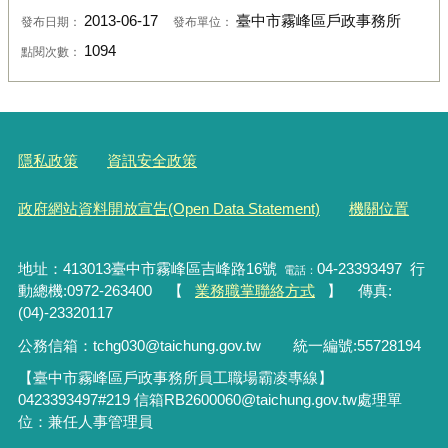
2013-06-17
臺中市霧峰區戶政事務所
發布日期：
發布單位：
1094
點閱次數：
隱私政策
資訊安全政策
政府網站資料開放宣告(Open Data Statement)
機關位置
地址：413013臺中市霧峰區吉峰路16號
04-23393497 行
電話：
動總機:0972-263400 【
業務職掌聯絡方式
】 傳真:
(04)-23320117
公務信箱：tchg030@taichung.gov.tw
統一編號
:55728194
【臺中市霧峰區戶政事務所員工職場霸凌專線】
0423393497#219
信箱RB2600060
@taichung.gov.tw
處理單
位：兼任人事管理員